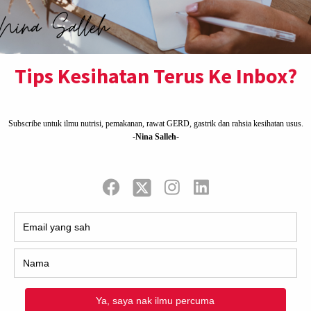
asa bersih dan kering
r paip seperti biasa kemudian lap dengan kain
h nifas pada perineum, iaitu bahagian antara
it setiap kali dibersihkan supaya betul-betul
up.
menyebabkan jangkitan kuman pada perineum.
il.
k membantu mengurangkan kesakitan dan
an vagina, anus dan perineum akan
 darah dan akan merilekskan bahagian