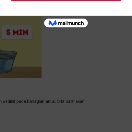
 sedikit pada bahagian anus. Sitz bath akan