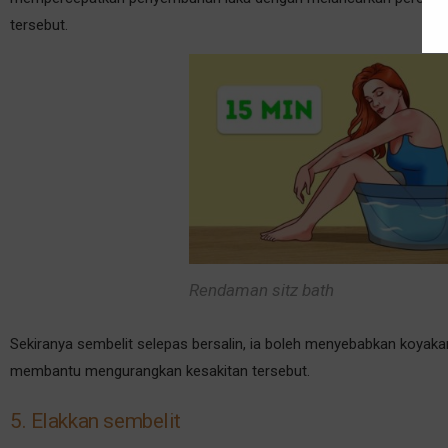
tersebut.
Rendaman sitz bath
Sekiranya sembelit selepas bersalin, ia boleh menyebabkan koyakan
membantu mengurangkan kesakitan tersebut.
5. Elakkan sembelit