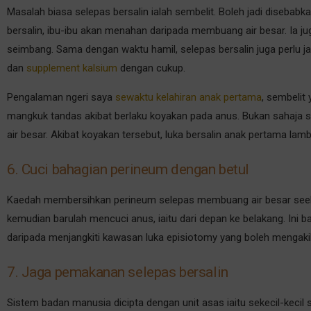
Masalah biasa selepas bersalin ialah sembelit. Boleh jadi disebabk
bersalin, ibu-ibu akan menahan daripada membuang air besar. Ia j
seimbang. Sama dengan waktu hamil, selepas bersalin juga perlu j
dan
supplement kalsium
dengan cukup.
Pengalaman ngeri saya
sewaktu kelahiran anak pertama
, sembelit
mangkuk tandas akibat berlaku koyakan pada anus. Bukan sahaja sak
air besar. Akibat koyakan tersebut, luka bersalin anak pertama la
6. Cuci bahagian perineum dengan betul
Kaedah membersihkan perineum selepas membuang air besar seelok
kemudian barulah mencuci anus, iaitu dari depan ke belakang. Ini 
daripada menjangkiti kawasan luka episiotomy yang boleh mengaki
7. Jaga pemakanan selepas bersalin
Sistem badan manusia dicipta dengan unit asas iaitu sekecil-kecil 