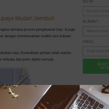
NO.HP
 Supaya Mudah Sembuh
ALAMAT
 vagina semasa proses pengeluaran bayi. Ia juga
uar dengan membesarkan sedikit size bukaan
EMAIL
uhan luka. Disebabkan jahitan inilah wanita
n terbuka dan perlu dijahit semula.
BANT
VIT