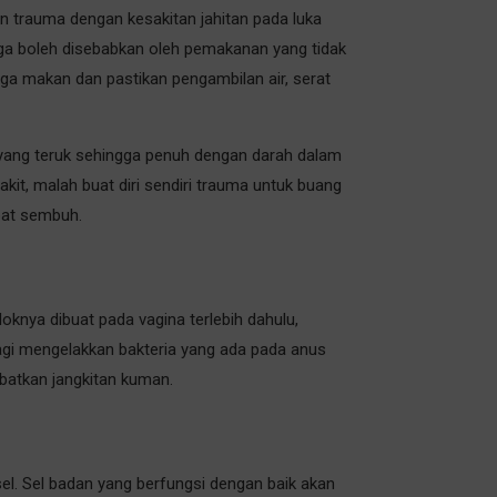
an trauma dengan kesakitan jahitan pada luka
uga boleh disebabkan oleh pemakanan yang tidak
aga makan dan pastikan pengambilan air, serat
 yang teruk sehingga penuh dengan darah dalam
it, malah buat diri sendiri trauma untuk buang
mbat sembuh.
nya dibuat pada vagina terlebih dahulu,
bagi mengelakkan bakteria yang ada pada anus
batkan jangkitan kuman.
sel. Sel badan yang berfungsi dengan baik akan