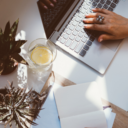
pengeluaran bayi
. Nanti koyak tak pasal-pasal kena jahit lagi
bersalin normal pulang ke rumah untuk berpantang.
ripada dijahit ‘hidup-hidup’ bila jahitan asal
n-rakan yang perlu dijahit untuk kali kedua, kata