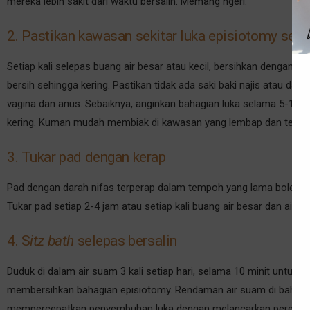
mereka lebih sakit dari waktu bersalin. Memang ngeri.
2. Pastikan kawasan sekitar luka episiotomy senti
Setiap kali selepas buang air besar atau kecil, bersihkan dengan ai
bersih sehingga kering. Pastikan tidak ada saki baki najis atau dara
vagina dan anus. Sebaiknya, anginkan bahagian luka selama 5-10 min
kering. Kuman mudah membiak di kawasan yang lembap dan tertut
3. Tukar pad dengan kerap
Pad dengan darah nifas terperap dalam tempoh yang lama boleh 
Tukar pad setiap 2-4 jam atau setiap kali buang air besar dan air kec
4. S
itz bath
selepas bersalin
Duduk di dalam air suam 3 kali setiap hari, selama 10 minit untu
membersihkan bahagian episiotomy. Rendaman air suam di bahagi
mempercepatkan penyembuhan luka dengan melancarkan peredaran