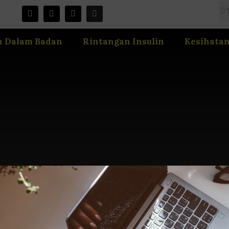
n Dalam Badan
Rintangan Insulin
Kesihata
Beli Vitamin Shaklee Guna 