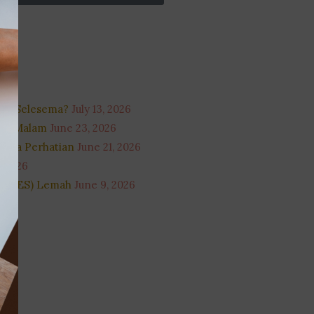
Tak Selesema?
July 13, 2026
i 3 Malam
June 23, 2026
inta Perhatian
June 21, 2026
, 2026
ut (LES) Lemah
June 9, 2026