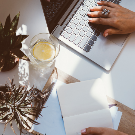
Perkongsian Terbaru:
Selalu Ada Lendir Di Tekak Walaupun 
Shaklee Incentive Trip Kunming 4 har
nza
Anxiety Menyerang? Mungkin Perut M
Kisah Inspirasi Dari Anak Felda
June 16
ruh keluarga
Reflux Asid Perut? Mungkin Injap Per
Nutriferon