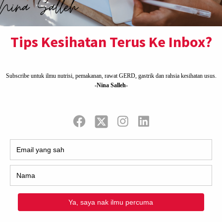
uh Badan
ri daripada
adi tubuh badan
i…