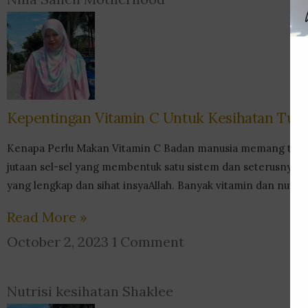
Kepentingan Vitamin C Untuk Kesihatan Tub
Kenapa Perlu Makan Vitamin C Badan manusia memang terdi
jutaan sel-sel yang membentuk satu sistem dan seterusnya j
yang lengkap dan sihat insyaAllah. Banyak vitamin dan nutris
Read More »
October 2, 2023
1 Comment
Nutrisi kesihatan Shaklee