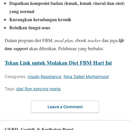
Dapatkan komposisi badan (lemak, lemak viseral dan otot)
yang normal
Kurangkan keradangan kronik
Betulkan fungsi usus
Dalam program diet FBM,
meal plan
, ebook
tracker
dan juga
life
time support
akan diberikan. Pelaburan yang berbaloi.
Tekan Link untuk Mulakan Diet FBM Hari Ini
Categories:
Insulin Resistance
,
Nina Salleh Motherhood
Tags:
diet fbm kencing manis
Leave a Comment
GERD, Gastrik & Kesihatan Perut