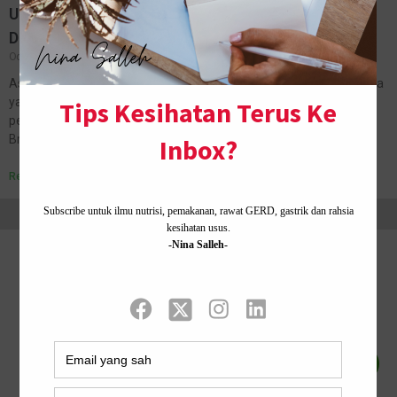
UNTUK BARANGAN KECANTIKAN DAN KESIHATAN
DIPERLUKAN
October 17, 2017
No Comments
Assalamualaikum, selamat hari Selasa
Selamat berkerja kepada
yang kerja, tapi best kan sebab esok cuti. Heeee. Alhamdulillah,
perkembangan business Nina, team dah semakin besar. The
Brightstars, adalah cucu kepada Rich…
Read More »
Home ·
About Me
·
Contact Us .
Privacy Policy ·
Whatsapp Nina Salleh