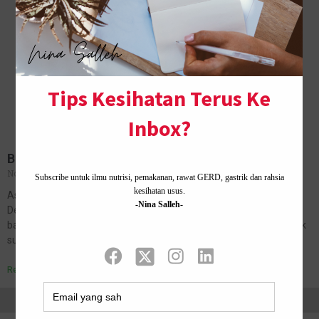
BURGER SEDAP DAN MURAH DI KUALA LUMPUR
November 6, 2018
No Comments
Assalamualaikum, selamat sejahtera, selamat menyambut
Deepavali bagi yang sambut. Hai, hari ni suami kita mimpi wak, dia
bawak kita makan burger. Biasa dia makan sorang je sebab bini tak
suka…
Read More »
Home ·
About Me
·
Contact Us .
Privacy Policy ·