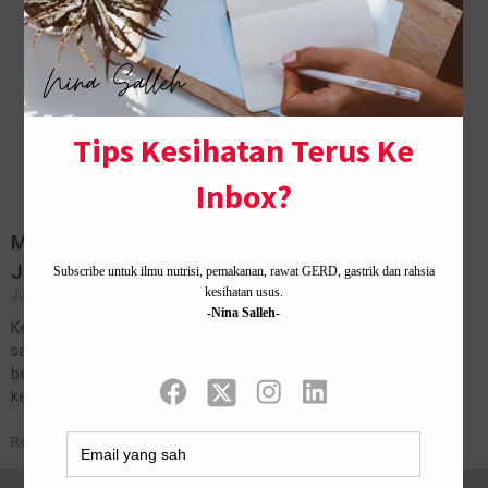
Makanan Untuk Kuatkan Daya Tahan Badan Melawan
Jangkitan Kuman
July 28, 2021
No Comments
Kepentingan untuk tingkatkan daya tahan badan lebih menyerlah
saat negara dilanda wabak Covid-19 ini. Sistem inilah yang
berfungsi sebagai pengawal 24/7 untuk menjaga tiga tahap
keselamatan tubuh badan daripada serangan…
Read More »
Home ·
About Me
·
Contact Us .
Privacy Policy ·