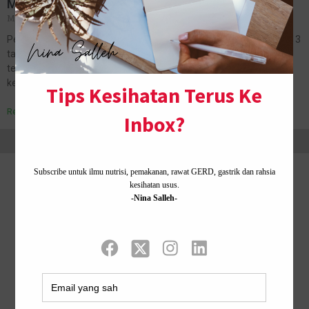
Membunuh Jutaan Manusia
March 27, 2020
No Comments
Pertama kali saya tahu tentang perkataan ‘Pandemik’ ialah pada 13
tahun lepas, waktu belajar topik Epidemiology, antara subjek yang
terawal belajar di bangku universiti. Masa tu terfikir macam mana
keadaan…
Read More »
Home ·
About Me
·
Contact Us .
Privacy Policy ·