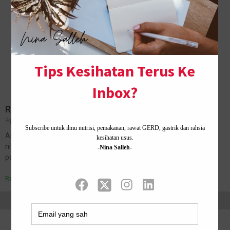
Resepi Cucur Bilis Senang dan Sedap
April 29, 2018
No Comments
Assalamualaikum dan salam sejahtera SIBUK BETUL HARI NI!! Hari
ni nak update setelah sekian lama, kesian blog ni hehe. Hari ni hari
paling sibuk kot, seingat Nina. Paling tak cukup…
Read More »
Home ·
About Me
·
Contact Us .
Privacy Policy ·