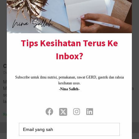
Cara Masuk ke Singapore Dengan Kereta Sendiri
December 11, 2019
178 Comments
Memandangkan Singapore ni antara negara yang dekat dengan
Malaysia, saya nak kongsikan cara masuk ke Singapore naik kereta
sendiri. Bukan saja jimat, malah lebih senang nak ke mana-mana
lagipun prosedur…
Read More »
Home ·
About Me
·
Contact Us .
Privacy Policy ·