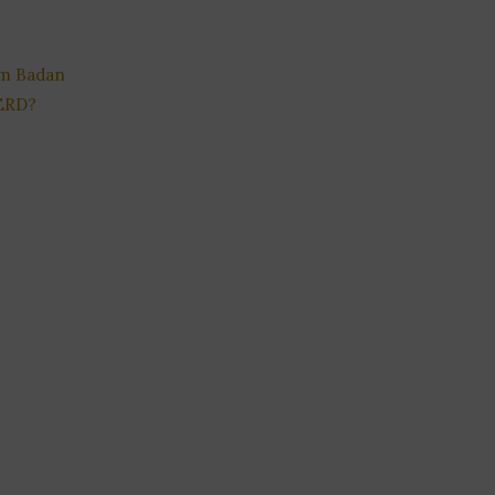
m Badan
ERD?