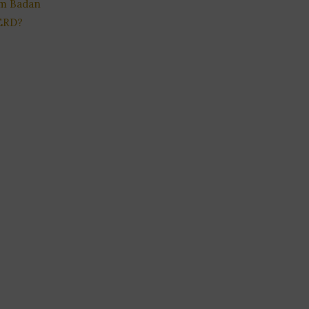
m Badan
ERD?