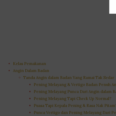
Kelas Pemakanan
Angin Dalam Badan
Tanda Angin dalam Badan Yang Ramai Tak Sedar
Pening Melayang & Vertigo Badan Penuh A
Pening Melayang Punca Dari Angin dalam 
Pening Melayang Tapi Check Up Normal?
Puasa Tapi Kepala Pening & Rasa Nak Pitam
Punca Vertigo dan Pening Melayang Dari Pe