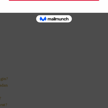
ngin?
Badan
?
rut?