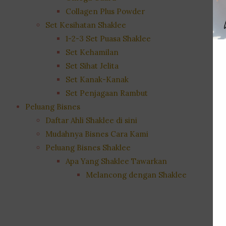
Collagen Plus Powder
Set Kesihatan Shaklee
1-2-3 Set Puasa Shaklee
Set Kehamilan
Set Sihat Jelita
Set Kanak-Kanak
Set Penjagaan Rambut
Peluang Bisnes
Daftar Ahli Shaklee di sini
Mudahnya Bisnes Cara Kami
Peluang Bisnes Shaklee
Apa Yang Shaklee Tawarkan
Melancong dengan Shaklee