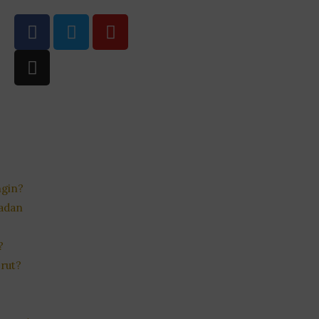
ngin?
Badan
?
rut?