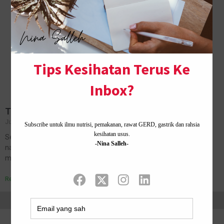
Tips Bawa Anak untuk Solat Terawih di Masjid
June 12, 2018
No Comments
Setakat berapa hari ni, apa khabar dah Ramadan kita. Kali ni saya
nak kongsikan untuk mak-mak tips kalau nak bawa anak kecil ke
masjid. Dah 27 Ramadan baru nak kongsikan…
Read More »
Home ·
About Me
·
Contact Us .
Privacy Policy ·