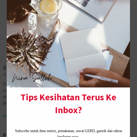
5 Cara untuk Cegah Demam Denggi
November 16, 2021
1 Comment
Sebenarnya, cara berkesan untuk cegah demam denggi ada pada
rumah kita sendiri. Sejak saya berkerja di hospital, denggi ialah
antara penyakit yang membimbangkan di negara kita. Demam ini
disebabkan oleh virus…
Read More »
PROMOSI YOUTH SKINCARE SHAKLEE