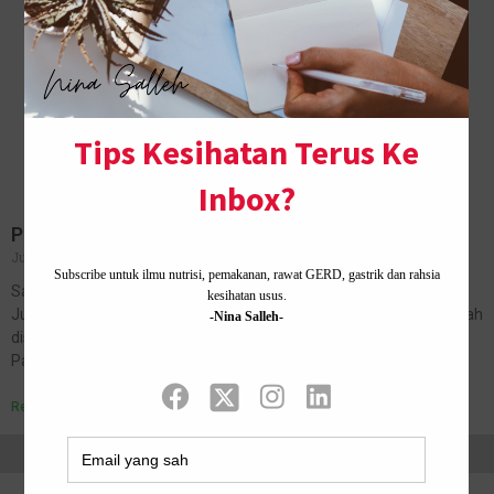
Pengalaman Sebagai Bekas Pesakit Positif Covid-19
July 16, 2021
1 Comment
Saya nak kongsi pengalaman dijangkiti Covid-19 pada awal bulan
Jun lepas. Daripada 12 orang, 10 ahli keluarga yang tinggal serumah
disahkan positif Covid-19. Bagaimana dapat tahu Positif Covid19
Pada awalnya,…
Read More »
Home ·
About Me
·
Contact Us .
Privacy Policy ·