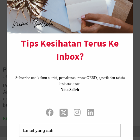
Pening Melayang Tapi Check Up Normal?
February 13, 2026
No Comments
Pening Melayang Tapi Check Up Normal? Jangan Terus Salahkan
Anxiety “Doktor kata semua normal.” Itu ayat yang ramai orang
dengar selepas bertahun-tahun menghadapi pening melayang,
kepala rasa ringan, dan badan…
Read More »
Home ·
About Me
·
Contact Us .
Privacy Policy ·