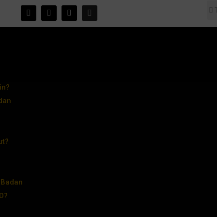
in?
dan
ut?
 Badan
D?