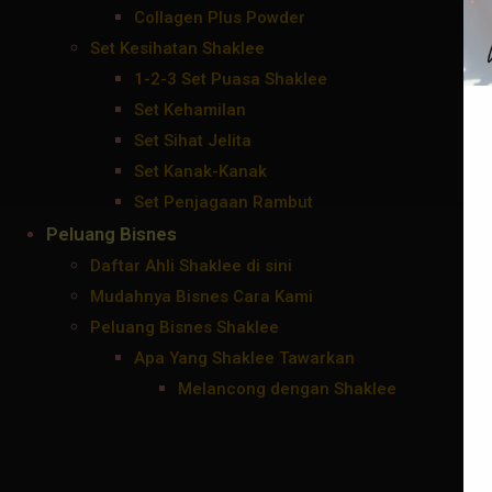
Collagen Plus Powder
Set Kesihatan Shaklee
1-2-3 Set Puasa Shaklee
Set Kehamilan
Set Sihat Jelita
Set Kanak-Kanak
Set Penjagaan Rambut
Peluang Bisnes
Daftar Ahli Shaklee di sini
Mudahnya Bisnes Cara Kami
Peluang Bisnes Shaklee
Apa Yang Shaklee Tawarkan
Melancong dengan Shaklee