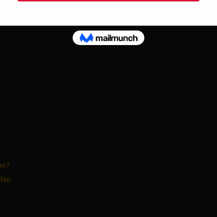
in?
dan