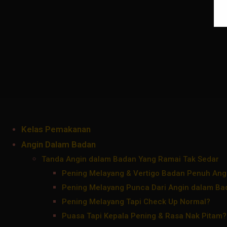
Kelas Pemakanan
Angin Dalam Badan
Tanda Angin dalam Badan Yang Ramai Tak Sedar
Pening Melayang & Vertigo Badan Penuh Ang
Pening Melayang Punca Dari Angin dalam Ba
Pening Melayang Tapi Check Up Normal?
Puasa Tapi Kepala Pening & Rasa Nak Pitam?