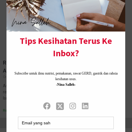
RESEPI AGLIO E OLIO MUDAH DAN CEPAT UNTUK
ANAK
October 14, 2018
No Comments
Assalamualaikum dan selamat berhujung minggu, Nina nak share
resepi Aglio E Olio yang mudah dan cepat untuk ank, tapi esok dah
Isnin sorry tak boleh tolong, nasib baik la Nina…
Read More »
Home ·
About Me
·
Contact Us .
Privacy Policy ·