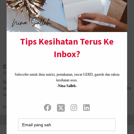
Cara untuk Mula Menyimpan Emas
November 15, 2020
1 Comment
Saya baru saja buka akaun simpanan emas , rupanya ramai juga
serupa dan tak tahu bagaimana cara mudah untuk simpan emas. Ini
cara untuk menyimpan emas yang saya tahu: Gold…
Read More »
Home ·
About Me
·
Contact Us .
Privacy Policy ·