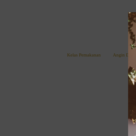
Kelas Pemakanan
Angin Dala