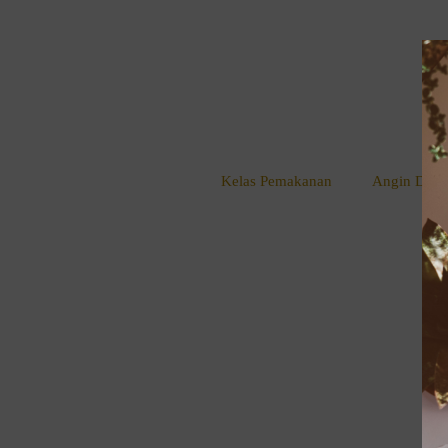
Kelas Pemakanan
Angin Dala