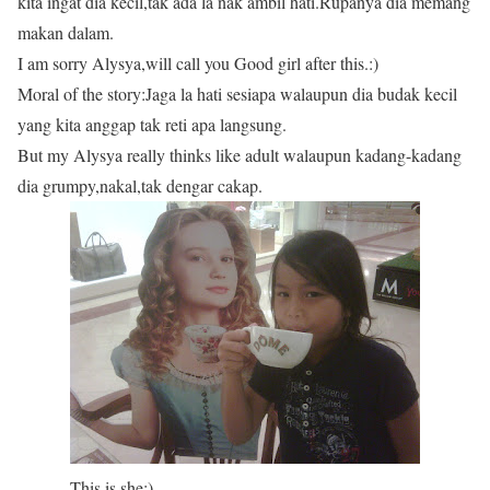
kita ingat dia kecil,tak ada la nak ambil hati.Rupanya dia memang
makan dalam.
I am sorry Alysya,will call you Good girl after this.:)
Moral of the story:Jaga la hati sesiapa walaupun dia budak kecil
yang kita anggap tak reti apa langsung.
But my Alysya really thinks like adult walaupun kadang-kadang
dia grumpy,nakal,tak dengar cakap.
This is she:)