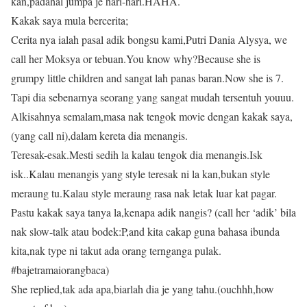
kan,padahal jumpa je hari-hari.HAHA.
Kakak saya mula bercerita;
Cerita nya ialah pasal adik bongsu kami,Putri Dania Alysya, we
call her Moksya or tebuan.You know why?Because she is
grumpy little children and sangat lah panas baran.Now she is 7.
Tapi dia sebenarnya seorang yang sangat mudah tersentuh youuu.
Alkisahnya semalam,masa nak tengok movie dengan kakak saya,
(yang call ni),dalam kereta dia menangis.
Teresak-esak.Mesti sedih la kalau tengok dia menangis.Isk
isk..Kalau menangis yang style teresak ni la kan,bukan style
meraung tu.Kalau style meraung rasa nak letak luar kat pagar.
Pastu kakak saya tanya la,kenapa adik nangis? (call her ‘adik’ bila
nak slow-talk atau bodek:P,and kita cakap guna bahasa ibunda
kita,nak type ni takut ada orang ternganga pulak.
#bajetramaiorangbaca)
She replied,tak ada apa,biarlah dia je yang tahu.(ouchhh,how