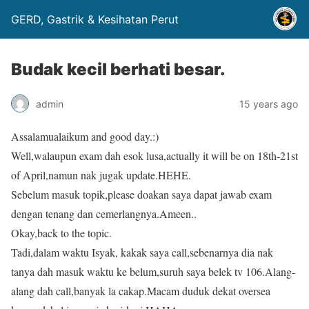
GERD, Gastrik & Kesihatan Perut
Budak kecil berhati besar.
admin
15 years ago
Assalamualaikum and good day.:)
Well,walaupun exam dah esok lusa,actually it will be on 18th-21st
of April,namun nak jugak update.HEHE.
Sebelum masuk topik,please doakan saya dapat jawab exam
dengan tenang dan cemerlangnya.Ameen..
Okay,back to the topic.
Tadi,dalam waktu Isyak, kakak saya call,sebenarnya dia nak
tanya dah masuk waktu ke belum,suruh saya belek tv 106.Alang-
alang dah call,banyak la cakap.Macam duduk dekat oversea