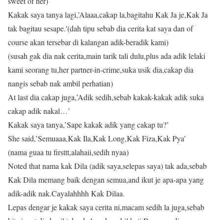
sweet of her)
Kakak saya tanya lagi,’Alaaa,cakap la,bagitahu Kak Ja je,Kak Ja
tak bagitau sesape.'(dah tipu sebab dia cerita kat saya dan of
course akan tersebar di kalangan adik-beradik kami)
(susah gak dia nak cerita,main tarik tali dulu,plus ada adik lelaki
kami seorang tu,her partner-in-crime,suka usik dia,cakap dia
nangis sebab nak ambil perhatian)
At last dia cakap juga,’Adik sedih,sebab kakak-kakak adik suka
cakap adik nakal…’
Kakak saya tanya,’Sape kakak adik yang cakap tu?’
She said,’Semuaaa,Kak Ila,Kak Long,Kak Fiza,Kak Pya’
(nama guaa tu firsttt,alahaii,sedih nyaa)
Noted that nama kak Dila (adik saya,selepas saya) tak ada,sebab
Kak Dila memang baik dengan semua,and ikut je apa-apa yang
adik-adik nak.Cayalahhhh Kak Dilaa.
Lepas dengar je kakak saya cerita ni,macam sedih la juga,sebab