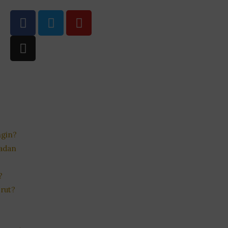
ngin?
Badan
?
rut?