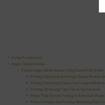
Kelas Pemakanan
Angin Dalam Badan
Tanda Angin dalam Badan Yang Ramai Tak Sedar
Pening Melayang & Vertigo Badan Penuh A
Pening Melayang Punca Dari Angin dalam 
Pening Melayang Tapi Check Up Normal?
Puasa Tapi Kepala Pening & Rasa Nak Pitam
Punca Vertigo dan Pening Melayang Dari Pe