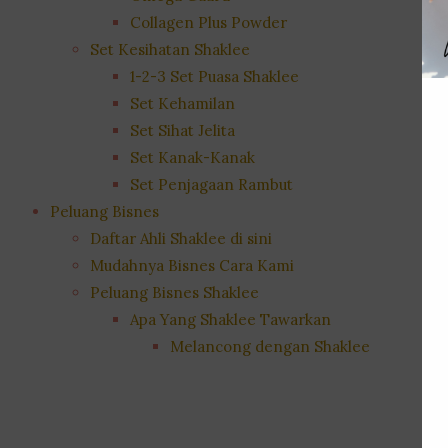
Collagen Plus Powder
Set Kesihatan Shaklee
1-2-3 Set Puasa Shaklee
Set Kehamilan
Set Sihat Jelita
Set Kanak-Kanak
Set Penjagaan Rambut
Peluang Bisnes
Daftar Ahli Shaklee di sini
Mudahnya Bisnes Cara Kami
Peluang Bisnes Shaklee
Apa Yang Shaklee Tawarkan
Melancong dengan Shaklee