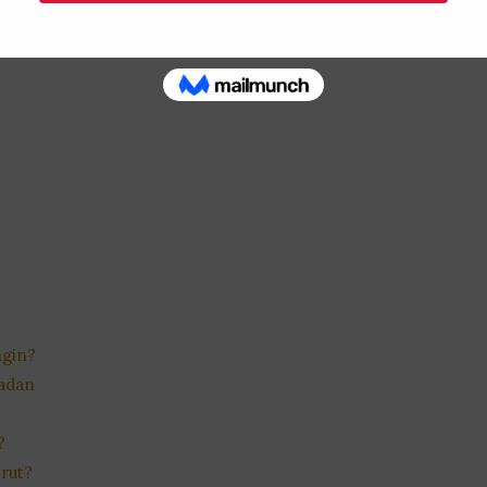
ngin?
Badan
?
rut?