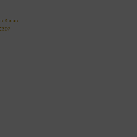
m Badan
ERD?