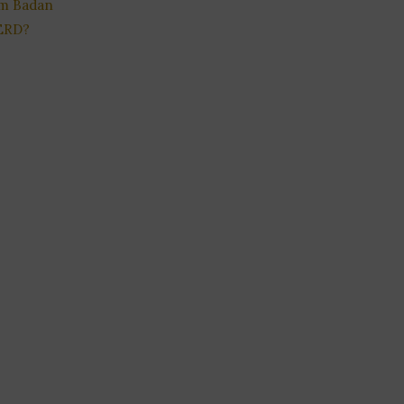
m Badan
ERD?