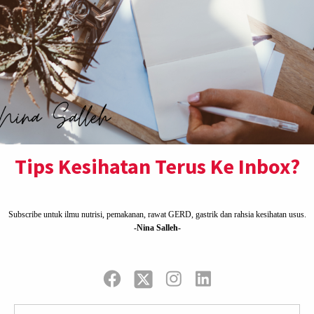
uarga serta
ai juga orang yang
jelas khutbah yang
at,sampai tak
i masjid,salah
n.Bukan solat
ngan bihun goreng
ngok lembu dan
t sekali,lagi pun
n zzzzzzzz di