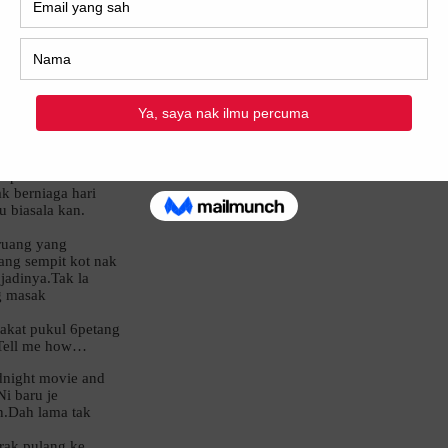
ik itu
rban dengan acara
cepat
 berniaga hari
u biasala kan.
 ruang yang
ng sempit kot nak
jadinya.Tak la
ng masak
akat pukul 6petang
?Tell me how…
dnight movie and
Ni baru je
an.Dah lama tak
rak pulang ke