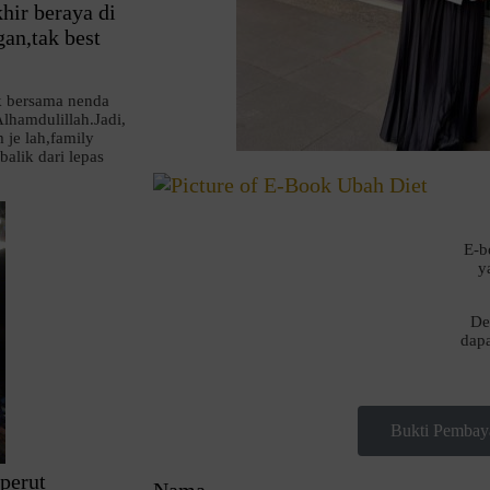
hir beraya di
an,tak best
k bersama nenda
lhamdulillah.Jadi,
je lah,family
alik dari lepas
E-b
y
De
dapa
Bukti Pembay
perut
Nama