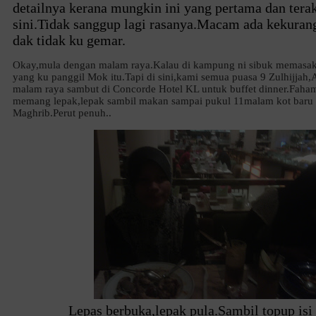
detailnya kerana mungkin ini yang pertama dan terak
sini.Tidak sanggup lagi rasanya.Macam ada kekurang
dak tidak ku gemar.
Okay,mula dengan malam raya.Kalau di kampung ni sibuk memasa
yang ku panggil Mok itu.Tapi di sini,kami semua puasa 9 Zulhijjah,A
malam raya sambut di Concorde Hotel KL untuk buffet dinner.Faham 
memang lepak,lepak sambil makan sampai pukul 11malam kot baru b
Maghrib.Perut penuh..
Lepas berbuka,lepak pula.Sambil topup isi 