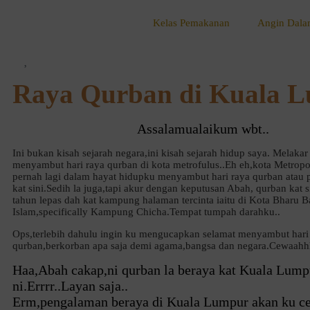
Kelas Pemakanan
Angin Dala
Raya Qurban di Kuala 
Assalamualaikum wbt..
Ini bukan kisah sejarah negara,ini kisah sejarah hidup saya. Melakar
menyambut hari raya qurban di kota metrofulus..Eh eh,kota Metropol
pernah lagi dalam hayat hidupku menyambut hari raya qurban atau p
kat sini.Sedih la juga,tapi akur dengan keputusan Abah, qurban kat 
tahun lepas dah kat kampung halaman tercinta iaitu di Kota Bharu 
Islam,specifically Kampung Chicha.Tempat tumpah darahku..
Ops,terlebih dahulu ingin ku mengucapkan selamat menyambut hari
qurban,berkorban apa saja demi agama,bangsa dan negara.Cewaahh
Haa,Abah cakap,ni qurban la beraya kat Kuala Lump
ni.Errrr..Layan saja..
Erm,pengalaman beraya di Kuala Lumpur akan ku ce