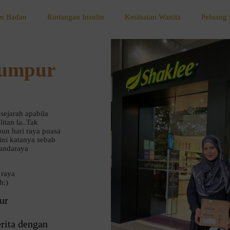
m Badan
Rintangan Insulin
Kesihatan Wanita
Peluang 
Lumpur
 sejarah apabila
itan la..Tak
un hari raya puasa
sini katanya sebab
Bandaraya
 raya
h:)
ur
rita dengan