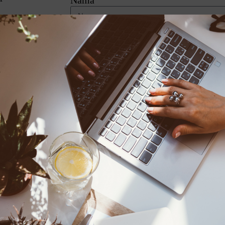
ku,pergi beli
No.HP
au kat kampung
rang ni,Ma
Alamat
gan Mok and
ang cukup ke
 kami dah
Email
orang juga
barang tak
Bantu saya Untuk beli vit
Kg.Pandan.
 mesra sebagai
 yang memang tiada
aki.Bukan aku
-kamu tahu
kung,dengan lutut
st kalau pun dia tu
umah apa?