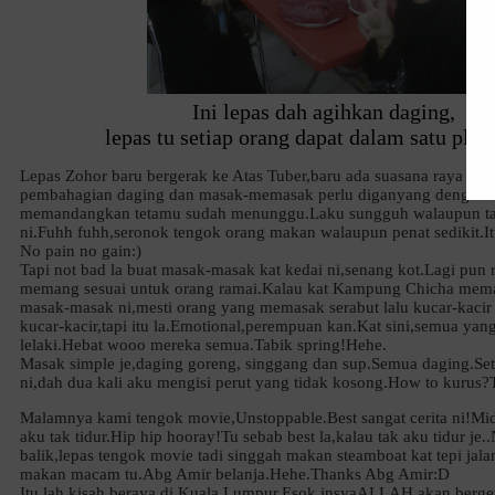
Ini lepas dah agihkan daging,
lepas tu setiap orang dapat dalam satu plast
Lepas Zohor baru bergerak ke Atas Tuber,baru ada suasana raya qu
pembahagian daging dan masak-memasak perlu diganyang dengan 
memandangkan tetamu sudah menunggu.Laku sungguh walaupun tak
ni.Fuhh fuhh,seronok tengok orang makan walaupun penat sedikit.It
No pain no gain:)
Tapi not bad la buat masak-masak kat kedai ni,senang kot.Lagi pun
memang sesuai untuk orang ramai.Kalau kat Kampung Chicha mema
masak-masak ni,mesti orang yang memasak serabut lalu kucar-kacir 
kucar-kacir,tapi itu la.Emotional,perempuan kan.Kat sini,semua ya
lelaki.Hebat wooo mereka semua.Tabik spring!Hehe.
Masak simple je,daging goreng, singgang dan sup.Semua daging.Set
ni,dah dua kali aku mengisi perut yang tidak kosong.How to kurus
Malamnya kami tengok movie,Unstoppable.Best sangat cerita ni!Mi
aku tak tidur.Hip hip hooray!Tu sebab best la,kalau tak aku tidur je..
balik,lepas tengok movie tadi singgah makan steamboat kat tepi jal
makan macam tu.Abg Amir belanja.Hehe.Thanks Abg Amir:D
Itu lah kisah beraya di Kuala Lumpur.Esok,insyaALLAH,akan berge