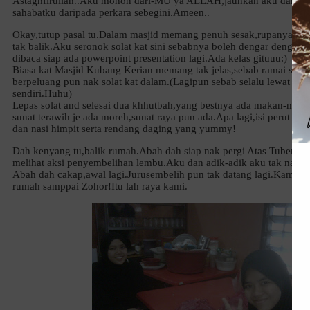
Astaghfirullah..Aku mohon dari-MU ya ALLAH,jauhkan aku dan kel
sahabatku daripada perkara sebegini.Ameen..
Okay,tutup pasal tu.Dalam masjid memang penuh sesak,rupanya ram
tak balik.Aku seronok solat kat sini sebabnya boleh dengar dengan 
dibaca siap ada powerpoint presentation lagi.Ada kelas gituuu:)
Biasa kat Masjid Kubang Kerian memang tak jelas,sebab ramai sang
berpeluang pun nak solat kat dalam.(Lagipun sebab selalu lewat perg
sendiri.Huhu)
Lepas solat and selesai dua khhutbah,yang bestnya ada makan-maka
sunat terawih je ada moreh,sunat raya pun ada.Apa lagi,isi perut de
dan nasi himpit serta rendang daging yang yummy!
Dah kenyang tu,balik rumah.Abah dah siap nak pergi Atas Tuber,te
melihat aksi penyembelihan lembu.Aku dan adik-adik aku tak nak iku
Abah dah cakap,awal lagi.Jurusembelih pun tak datang lagi.Kami pu
rumah samppai Zohor!Itu lah raya kami.