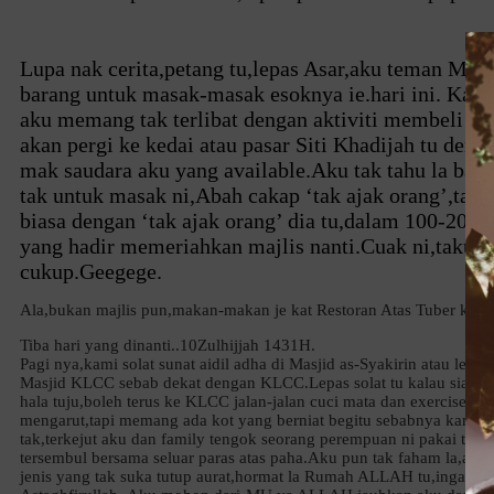
Lupa nak cerita,petang tu,lepas Asar,aku teman Ma a
barang untuk masak-masak esoknya ie.hari ini. Kal
aku memang tak terlibat dengan aktiviti membeli ba
akan pergi ke kedai atau pasar Siti Khadijah tu den
mak saudara aku yang available.Aku tak tahu la bar
tak untuk masak ni,Abah cakap ‘tak ajak orang’,tapi
biasa dengan ‘tak ajak orang’ dia tu,dalam 100-200 
yang hadir memeriahkan majlis nanti.Cuak ni,takut 
cukup.Geegege.
Ala,bukan majlis pun,makan-makan je kat Restoran Atas Tuber kat 
Tiba hari yang dinanti..10Zulhijjah 1431H.
Pagi nya,kami solat sunat aidil adha di Masjid as-Syakirin atau lebih
Masjid KLCC sebab dekat dengan KLCC.Lepas solat tu kalau siapa
hala tuju,boleh terus ke KLCC jalan-jalan cuci mata dan exercise k
mengarut,tapi memang ada kot yang berniat begitu sebabnya kamu
tak,terkejut aku dan family tengok seorang perempuan ni pakai tele
tersembul bersama seluar paras atas paha.Aku pun tak faham la,atlea
jenis yang tak suka tutup aurat,hormat la Rumah ALLAH tu,ingat r