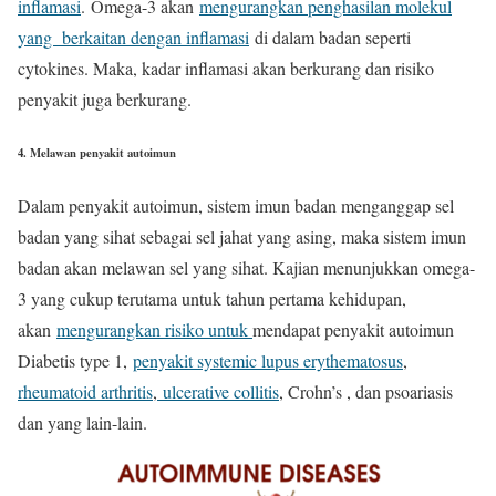
inflamasi
. Omega-3 akan
mengurangkan penghasilan molekul
yang berkaitan dengan inflamasi
di dalam badan seperti
cytokines. Maka, kadar inflamasi akan berkurang dan risiko
penyakit juga berkurang.
4. Melawan penyakit autoimun
Dalam penyakit autoimun, sistem imun badan menganggap sel
badan yang sihat sebagai sel jahat yang asing, maka sistem imun
badan akan melawan sel yang sihat. Kajian menunjukkan omega-
3 yang cukup terutama untuk tahun pertama kehidupan,
akan
mengurangkan risiko untuk
mendapat penyakit autoimun
Diabetis type 1,
penyakit systemic lupus erythematosus
,
rheumatoid arthritis
,
ulcerative collitis
, Crohn’s , dan psoariasis
dan yang lain-lain.