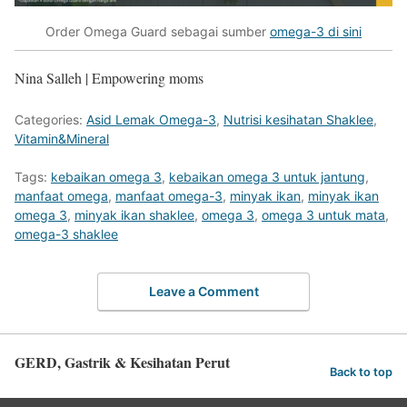
Order Omega Guard sebagai sumber
omega-3 di sini
Nina Salleh | Empowering moms
Categories:
Asid Lemak Omega-3
,
Nutrisi kesihatan Shaklee
,
Vitamin&Mineral
Tags:
kebaikan omega 3
,
kebaikan omega 3 untuk jantung
,
manfaat omega
,
manfaat omega-3
,
minyak ikan
,
minyak ikan
omega 3
,
minyak ikan shaklee
,
omega 3
,
omega 3 untuk mata
,
omega-3 shaklee
Leave a Comment
GERD, Gastrik & Kesihatan Perut
Back to top