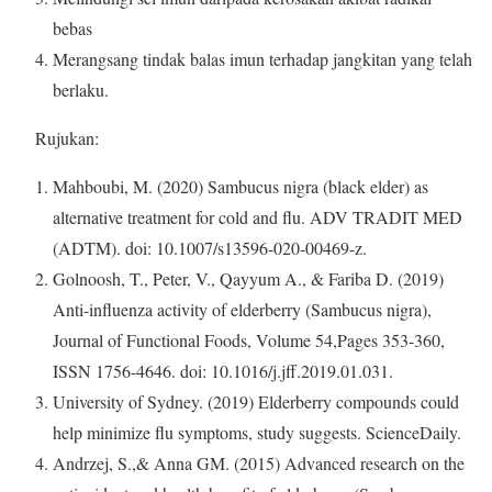
bebas
Merangsang tindak balas imun terhadap jangkitan yang telah
berlaku.
Rujukan:
Mahboubi, M. (2020) Sambucus nigra (black elder) as
alternative treatment for cold and flu. ADV TRADIT MED
(ADTM). doi: 10.1007/s13596-020-00469-z.
Golnoosh, T., Peter, V., Qayyum A., & Fariba D. (2019)
Anti-influenza activity of elderberry (Sambucus nigra),
Journal of Functional Foods, Volume 54,Pages 353-360,
ISSN 1756-4646. doi: 10.1016/j.jff.2019.01.031.
University of Sydney. (2019) Elderberry compounds could
help minimize flu symptoms, study suggests. ScienceDaily.
Andrzej, S.,& Anna GM. (2015) Advanced research on the