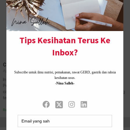
Cara Join Bisnes Shaklee Dari Rumah
April 17, 2024
No Comments
Ingat lagi sekitar tahun 2016, sewaktu masih bekerja sebagai
Penolong Pegawai Perubatan di hospital kerajaan, saya mencari-
cari arah tuju kehidupan. Walaupun ada kerja yang selesa, gaji yang
tetap masuk setiap…
Read More »
Home ·
About Me
·
Contact Us .
Privacy Policy ·