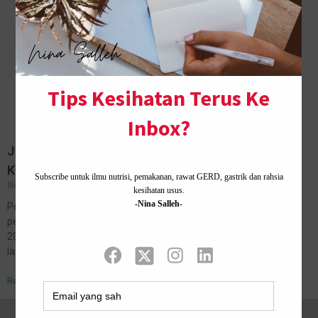
Jenama Vitamin Paling Laris Di Pasaran Hingga
Kehabisan Stok
November 28, 2020
No Comments
Permintaan Tinggi Vitamin Shaklee Peningkatan pengedar dan
pengguna sebanyak 602% dari bulan Februari 2020 hingga Jun
2020 membuktikan permintaan yang tinggi untuk vitamin Shaklee.
Ia juga bermakna semakin ramai rakyat…
Read More »
Home ·
About Me
·
Contact Us .
Privacy Policy ·