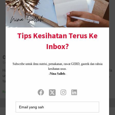
Cara Minum Air Gula Ketika Hamil Untuk Elak Muntah
September 27, 2021
No Comments
Hari ni, iaitu pada minggu ke 30, sekali lagi saya perlu minum air gula
untuk kandungan ke-4. Kata doktor yang periksa saya tempoh hari,
tarikh minum air gula terdahulu diberi…
Read More »
Home ·
About Me
·
Contact Us .
Privacy Policy ·