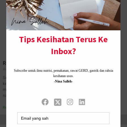
Resepi Nasi Ayam Sedap dan Mudah
August 18, 2021
No Comments
Semalam anak-anak makan nasi ayam yang saya bungkus dari
kedai. Nampak berselera betul, sampai tak cukup pun 4 bungkus
mereka makan bertiga. Kebetulan pula bahan-bahan untuk buat
nasi ayam pun…
Read More »
Home ·
About Me
·
Contact Us .
Privacy Policy ·