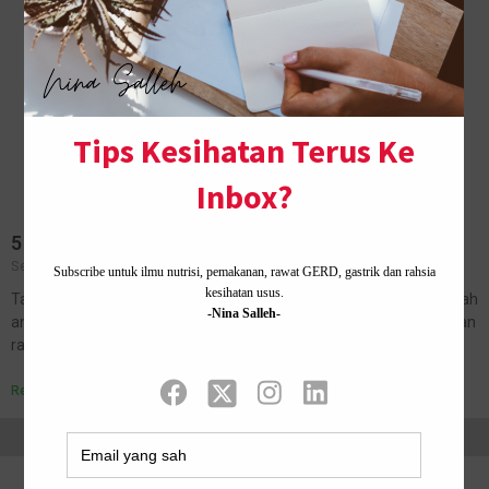
5 Cara mudah untuk buat pasangan rasa bahagia
September 10, 2021
No Comments
Tahun ini sudah 9 tahun saya mendirikan rumahtangga. Ia bukan lah
angka untuk dibanggakan melainkan setiap hari perlu dilalui dengan
rasa penuh syukur dan sabar. Tidak ada manusia yang tak…
Read More »
Home ·
About Me
·
Contact Us .
Privacy Policy ·