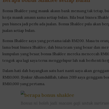
Berapa bonus Shaklee setiap Bulan
Bonus Shaklee yang masuk akaun bank memang tak tetap, b
kerja masuk amaun sama setiap bulan. Bila buat bisnes Shak
pun bisnes jadi perlu ada jualan. Bonus Shaklee pula akan b
jualan setiap bulan.
Bonus Shaklee saya yang pertama ialah RM200. Masa tu orang
lama buat bisnes Shaklee, dah bina team yang besar dan mer
kumpulan yang besar, bonus Shaklee mereka mencecah RM10
tengok apa lagi saya terus menggelupur lah nak berhenti kerj
Dalam hati dah bayangkan satu hari nanti saya akan gengga
RM10,000. Syukur Alhamdulillah, tahun 2019 saya genggam bo
RM10,000 yang pertama.
Bonus ni boleh jadi macam gaji untuk suriru