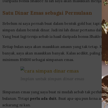
Daripada bonus Shaklee ni lah saya akan masukkan menjadi 
Satu Dinar Emas sebagai Permulaan
Sebelum ni saya pernah buat dalam bentuk gold bar, tapi sek
simpan dalam bentuk dinar. Jadi ini lah dinar pertama dalam 
Yang buat lagi teruja sebab ia hasil daripada bonus Shaklee se
Setiap bulan saya akan masukkan amaun yang tak tetap. Kala
banyak, saya akan masukkan banyak. Kalau sedikit, paling ku
minimum RM100 sebagai simpanan emas.
Impian untuk simpan dinar emas
Simpanan emas yang saya buat ni mudah sebab tak perluka
bulanan. Tetapi
perlu ada duit
. Buat apa-apa pun kena ada 
sekarang ni kan.