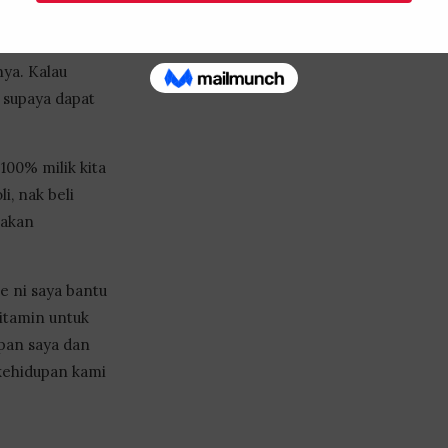
nya. Kalau
 supaya dapat
00% milik kita
i, nak beli
 akan
e ni saya bantu
itamin untuk
upan saya dan
kehidupan kami