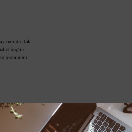
aya sendiri tak
sibel begini
 dan pemimpin
n untuk buat
al daripada
.