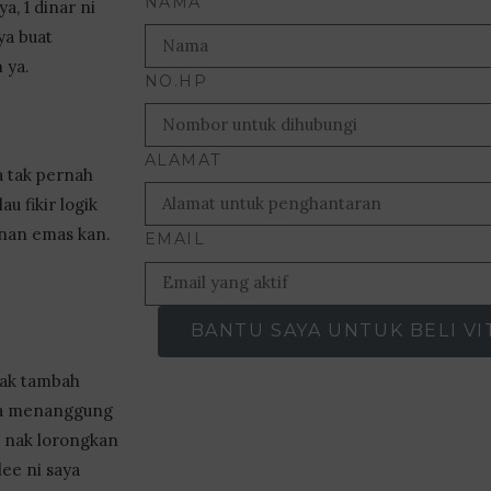
NAMA
a, 1 dinar ni
ya buat
 ya.
NO.HP
ALAMAT
 tak pernah
au fikir logik
anan emas kan.
EMAIL
BANTU SAYA UNTUK BELI VI
nak tambah
aya menanggung
t nak lorongkan
ee ni saya