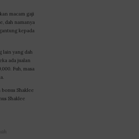
ukan macam gaji
lee, dah namanya
ergantung kepada
 lain yang dah
eka ada jualan
,000. Fuh, masa
a.
m bonus Shaklee
nus Shaklee
mah