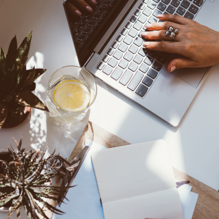
simpanan emas.
arang saya nak
hidup saya.
tiap bulan.
u ada lebihan
rang pun
n komitmen
duit zaman