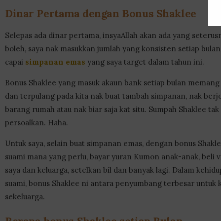
Dinar Pertama dengan Bonus Shaklee
Selepas ada dinar pertama, insyaAllah akan ada yang seterus
boleh, saya nak masukkan jumlah yang konsisten setiap bulan
capai
simpanan emas
yang saya target dalam tahun ini.
Bonus Shaklee yang masuk akaun bank setiap bulan memang 1
dan terpulang pada kita nak buat tambah simpanan, nak berjol
barang rumah atau nak biar saja kat situ. Sumpah Shaklee tak
persoalkan. Haha.
Untuk saya, selain buat simpanan emas, dengan bonus Shakle
suami mana yang perlu, bayar yuran Kumon anak-anak, beli v
saya dan keluarga, setelkan bil dan banyak lagi. Dalam kehid
suami, bonus Shaklee ni antara penyumbang terbesar untuk 
sekeluarga.