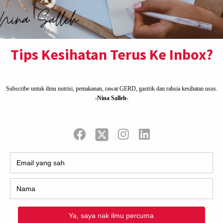
 baru 1 dinar.
 bunga. Itulah
snes Shaklee.
 dan suami
an terbesa dalam
i, jangan lupa
enunaikan
ih bertenaga