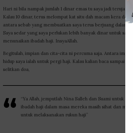
Hari ni bila nampak jumlah 1 dinar emas tu saya jadi teruja. Itu
Kalau 10 dinar, terus melompat kat situ dah macam kera dapat
antara sebab yang membuatkan saya terus berjuang dalam bi
Saya sedar yang saya perlukan lebih banyak dinar untuk saya
menunaikan ibadah haji. InsyaAllah.
Begitulah, impian dan cita-cita ni percuma saja. Antara impi
hidup saya ialah untuk pergi haji. Kalau kalian baca sampai sin
selitkan doa,
“Ya Allah, jemputlah Nina Salleh dan Suami untuk m
ibadah haji dalam masa mereka masih sihat dan mas
untuk melaksanakan rukun haji”