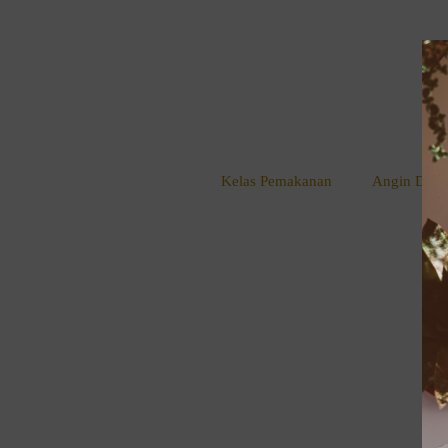
Kelas Pemakanan
Angin Dala