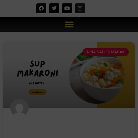
NINA SALLEH MASAK