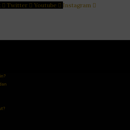
k
Twitter
Youtube
Instagram
in?
dan
ut?