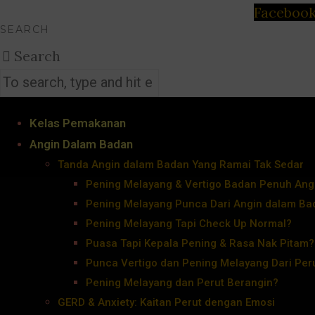
Faceboo
SEARCH
Search
Kelas Pemakanan
Angin Dalam Badan
Tanda Angin dalam Badan Yang Ramai Tak Sedar
Pening Melayang & Vertigo Badan Penuh Ang
Pening Melayang Punca Dari Angin dalam Ba
Pening Melayang Tapi Check Up Normal?
Puasa Tapi Kepala Pening & Rasa Nak Pitam?
Punca Vertigo dan Pening Melayang Dari Per
Pening Melayang dan Perut Berangin?
GERD & Anxiety: Kaitan Perut dengan Emosi