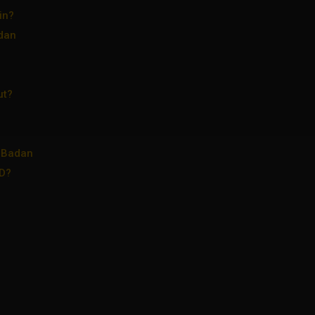
in?
dan
ut?
 Badan
D?