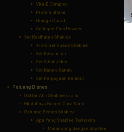
Vita-E Complex
Protein Shake
Omega Guard
Collagen Plus Powder
Set Kesihatan Shaklee
1-2-3 Set Puasa Shaklee
Set Kehamilan
Set Sihat Jelita
Set Kanak-Kanak
Set Penjagaan Rambut
Peluang Bisnes
Daftar Ahli Shaklee di sini
Mudahnya Bisnes Cara Kami
Peluang Bisnes Shaklee
Apa Yang Shaklee Tawarkan
Melancong dengan Shaklee