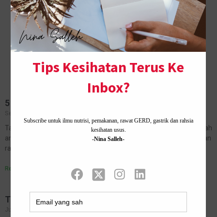
5 Cara mudah untuk buat pasangan rasa bahagia
September 10, 2021
No Comments
Tahun ini sudah 9 tahun saya mendirikan rumahtangga. Ia bukan lah
angka untuk dibanggakan melainkan setiap hari perlu dilalui dengan
rasa penuh syukur dan sabar. Tidak ada manusia yang tak…
Read More »
TIPS SUAMI ISTERI BAHAGIA
July 12, 2019
No Comments