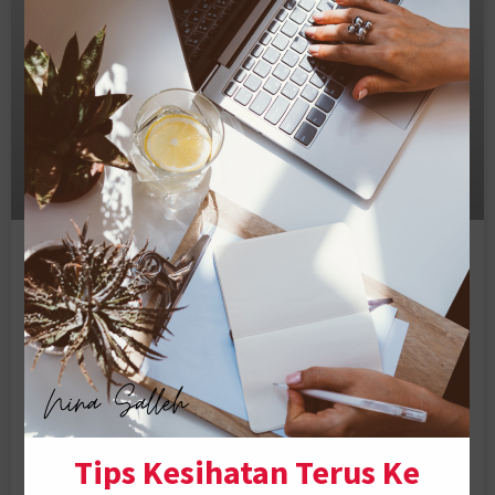
5 Tips untuk Memulakan Bisnes
Dari Rumah
Memandangkan tahun 2020 ialah tahun di mana kita
semua dilanda wabak Covid-19 dan ramai yang dibuang
kerja, saya nak kongsikan tips untuk mulakan bisnes dari
rumah. Mungkin beri idea baru…