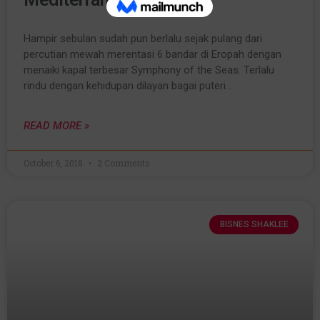
Hampir sebulan sudah pun berlalu sejak pulang dari
percutian mewah merentasi 6 bandar di Eropah dengan
menaiki kapal terbesar Symphony of the Seas. Terlalu
rindu dengan kehidupan dilayan bagai puteri…
READ MORE »
October 6, 2018
2 Comments
BISNES SHAKLEE