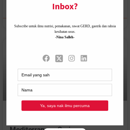
READ MORE »
January 2, 2020
2 Comments
INCENTIVE TRIP
Trip percuma Shaklee 2018:
Mediterranean Cruise